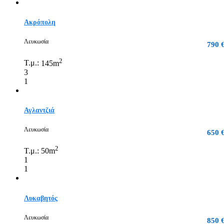
Ακρόπολη
Λευκωσία
790 
2
Τ.μ.:
145m
3
1
Αγλαντζιά
Λευκωσία
650 
2
Τ.μ.:
50m
1
1
Λυκαβητός
Λευκωσία
850 