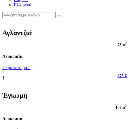
Ελληνικά
Αγλαντζιά
2
75m
Λευκωσία
Περισσότερα...
2
875 €
1
Έγκωμη
2
107m
Λευκωσία