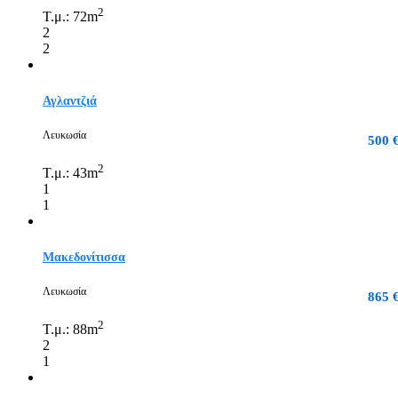
2
Τ.μ.:
72m
2
2
Αγλαντζιά
Λευκωσία
500 
2
Τ.μ.:
43m
1
1
Μακεδονίτισσα
Λευκωσία
865 
2
Τ.μ.:
88m
2
1