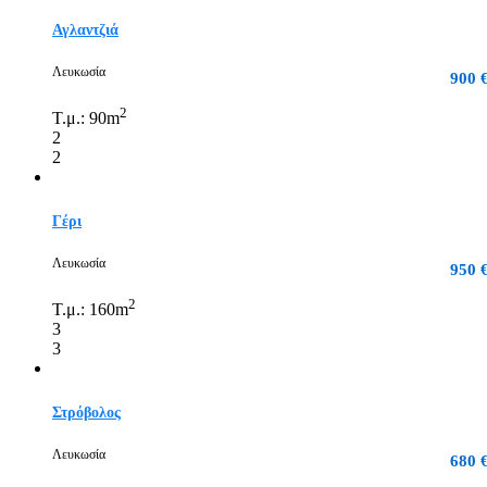
Αγλαντζιά
Λευκωσία
900 
2
Τ.μ.:
90m
2
2
Γέρι
Λευκωσία
950 
2
Τ.μ.:
160m
3
3
Στρόβολος
Λευκωσία
680 