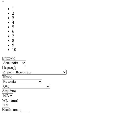
1
1
2
3
4
5
6
7
8
9
10
Επαρχία
Περιοχή
Τύπος
Δωμάτια
WC (min)
Κατάσταση