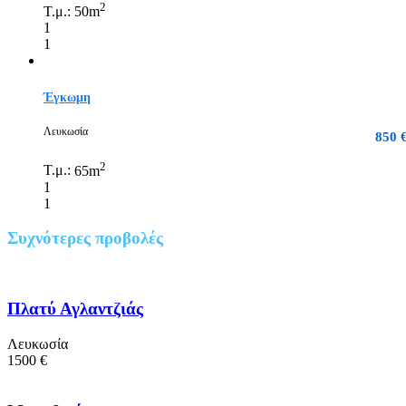
2
Τ.μ.:
50m
1
1
Έγκωμη
Λευκωσία
850 
2
Τ.μ.:
65m
1
1
Συχνότερες προβολές
Πλατύ Αγλαντζιάς
Λευκωσία
1500 €