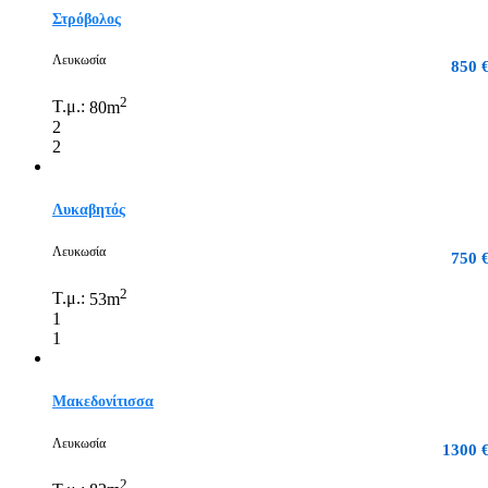
Στρόβολος
Λευκωσία
850 
2
Τ.μ.:
80m
2
2
Λυκαβητός
Λευκωσία
750 
2
Τ.μ.:
53m
1
1
Μακεδονίτισσα
Λευκωσία
1300 
2