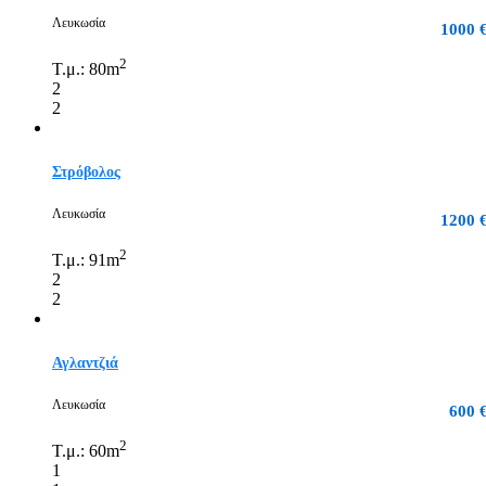
Λευκωσία
1000 
2
Τ.μ.:
80m
2
2
Στρόβολος
Λευκωσία
1200 
2
Τ.μ.:
91m
2
2
Αγλαντζιά
Λευκωσία
600 
2
Τ.μ.:
60m
1