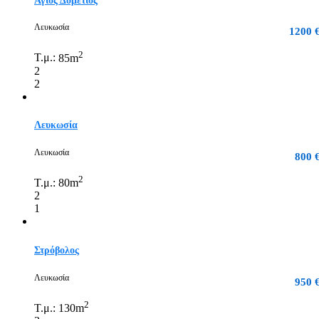
Άγιος Δομέτιος
Λευκωσία
1200 
2
Τ.μ.:
85m
2
2
Λευκωσία
Λευκωσία
800 
2
Τ.μ.:
80m
2
1
Στρόβολος
Λευκωσία
950 
2
Τ.μ.:
130m