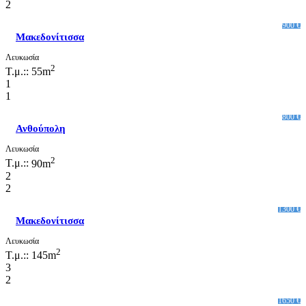
2
900 €
Μακεδονίτισσα
Λευκωσία
2
Τ.μ.::
55m
1
1
800 €
Ανθούπολη
Λευκωσία
2
Τ.μ.::
90m
2
2
1300 €
Μακεδονίτισσα
Λευκωσία
2
Τ.μ.::
145m
3
2
1650 €