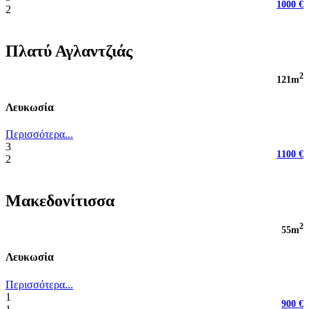
1000 €
2
Πλατύ Αγλαντζιάς
2
121m
Λευκωσία
Περισσότερα...
3
1100 €
2
Μακεδονίτισσα
2
55m
Λευκωσία
Περισσότερα...
1
900 €