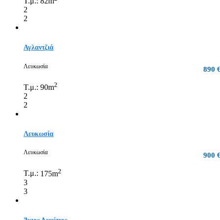
Τ.μ.:
82m
2
2
Αγλαντζιά
Λευκωσία
890 
2
Τ.μ.:
90m
2
2
Λευκωσία
Λευκωσία
900 
2
Τ.μ.:
175m
3
3