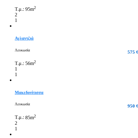
2
Τ.μ.:
95m
2
1
Αγλαντζιά
Λευκωσία
575 
2
Τ.μ.:
56m
1
1
Μακεδονίτισσα
Λευκωσία
950 
2
Τ.μ.:
85m
2
1