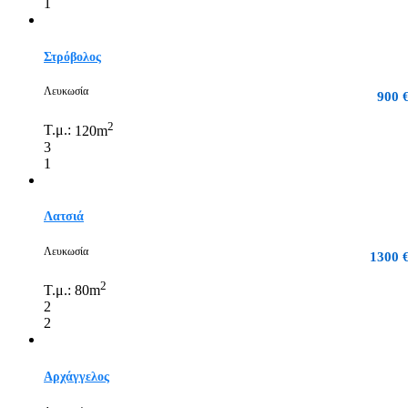
1
Στρόβολος
Λευκωσία
900 
2
Τ.μ.:
120m
3
1
Λατσιά
Λευκωσία
1300 
2
Τ.μ.:
80m
2
2
Αρχάγγελος