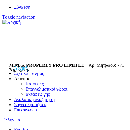
Σύνδεση
Toggle navigation
M.M.G. PROPERTY PRO LIMITED
- Αρ. Μητρώου: 771 -
Αρχική
Αδ.: 377/E
Σχετικά με εμάς
Ακίνητα
Κατοικίες
Επαγγελματικοί χώροι
Εκτάσεις γης
Αναλυτική αναζήτηση
Συχνές ερωτήσεις
Επικοινωνία
Ελληνικά
English