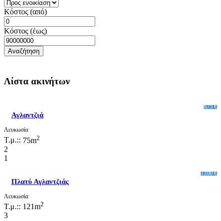
Κόστος (από)
Κόστος (έως)
Λίστα ακινήτων
875 €
Αγλαντζιά
Λευκωσία
2
Τ.μ.::
75m
2
1
1100 €
Πλατύ Αγλαντζιάς
Λευκωσία
2
Τ.μ.::
121m
3