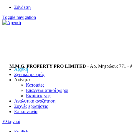
Σύνδεση
Toggle navigation
M.M.G. PROPERTY PRO LIMITED
- Αρ. Μητρώου: 771 - Α
Αρχική
Σχετικά με εμάς
Ακίνητα
Κατοικίες
Επαγγελματικοί χώροι
Εκτάσεις γης
Αναλυτική αναζήτηση
Συχνές ερωτήσεις
Επικοινωνία
Ελληνικά
English