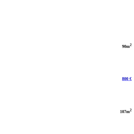
2
90m
800 €
2
107m