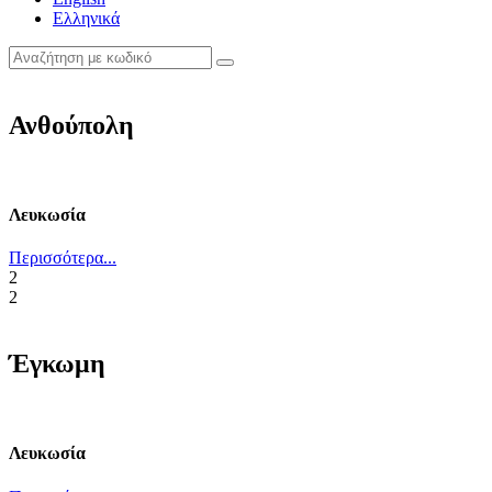
Ελληνικά
Ανθούπολη
Λευκωσία
Περισσότερα...
2
2
Έγκωμη
Λευκωσία