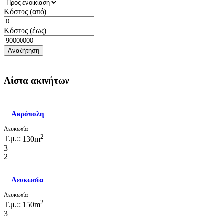
Κόστος (από)
Κόστος (έως)
Λίστα ακινήτων
Ακρόπολη
Λευκωσία
2
Τ.μ.::
130m
3
2
Λευκωσία
Λευκωσία
2
Τ.μ.::
150m
3