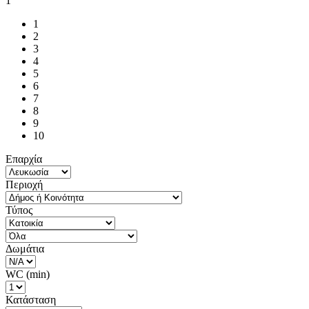
1
1
2
3
4
5
6
7
8
9
10
Επαρχία
Περιοχή
Τύπος
Δωμάτια
WC (min)
Κατάσταση