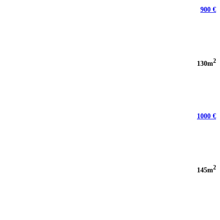
900 €
2
130m
1000 €
2
145m