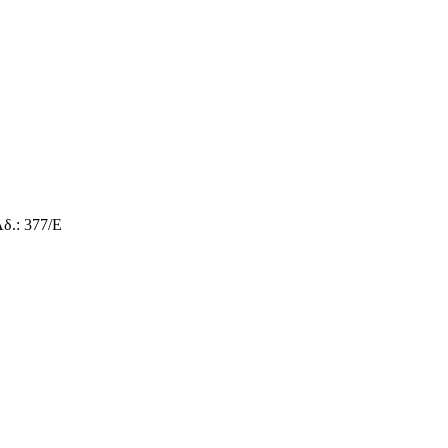
δ.: 377/E