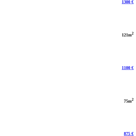
1300 €
2
121m
1100 €
2
75m
875 €