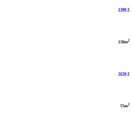
1300 €
2
150m
1650 €
2
55m